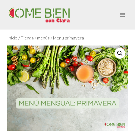
Saltar
al
contenido
Inicio
/
Tienda
/
menús
/
Menú primavera