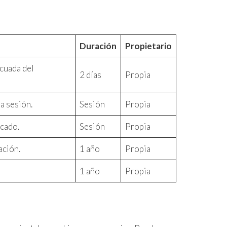
Duración
Propietario
ecuada del
2 días
Propia
la sesión.
Sesión
Propia
icado.
Sesión
Propia
ación.
1 año
Propia
1 año
Propia